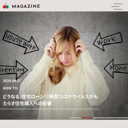
MAGAZINE
2020.11.06
2020.04.27
2020.04.25
2020.04.19
2019.02.19
NEWS
HOW TO
INTERVIEW
RENOVATION
NEWS
私たち「ネクストカラーズ 」のオフィスをご紹介し
どうなる、住宅ローン！？新型コロナウイルスがも
一度はマイホームを諦めたご夫婦・・・からの大逆
愛知・名古屋で家探し～リノベーションするなら
窓のない部屋をひと工夫で部屋を明るく！アイデ
ます！
たらす住宅購入への影響
転！～大満足リノベーションマイホーム～
ネクストカラーズ
ア次第で暗い部屋に明かりを！