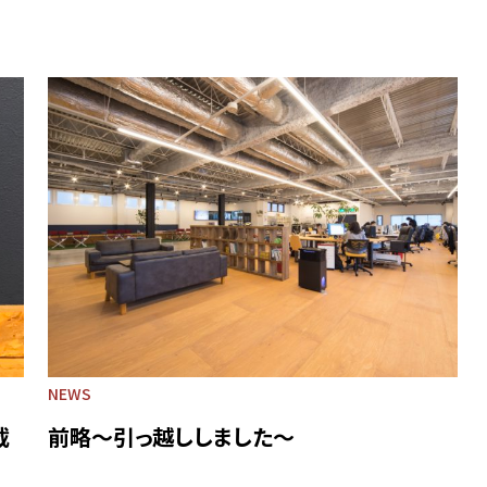
NEWS
載
前略～引っ越ししました～