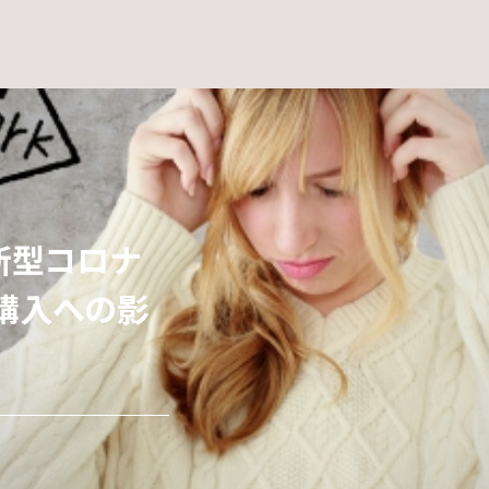
新型コロナ
ご夫婦・・・
で部屋を明
 」のオフィス
購入への影
リノベーショ
リノベーショ
い部屋に明か
ーズ