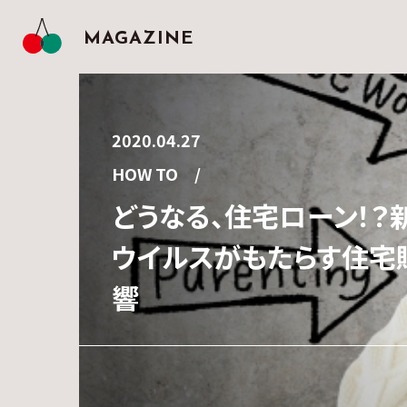
MAGAZINE
2020.04.27
2020.04.25
2019.02.19
HOW TO
INTERVIEW
NEWS
2020.11.06
2020.04.19
どうなる、住宅ローン！？
一度はマイホームを諦めた
窓のない部屋をひと工夫
NEWS
RENOVATION
私たち「ネクストカラーズ
ウイルスがもたらす住宅
からの大逆転！～大満足
愛知・名古屋で家探し～
るく！アイデア次第で暗
をご紹介します！
響
ンマイホーム～
ンするならネクストカラ
りを！