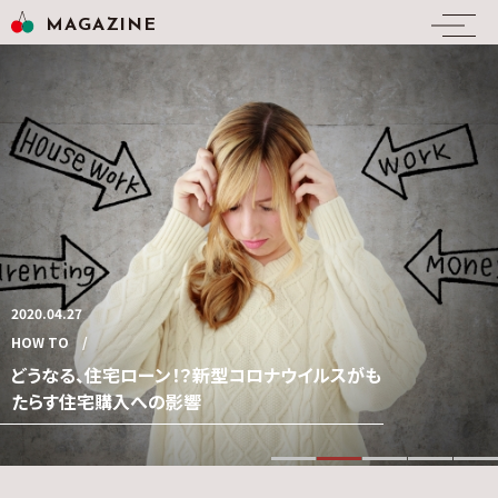
MAGAZINE
2020.11.06
2020.04.27
2020.04.25
2020.04.19
2019.02.19
NEWS
HOW TO
INTERVIEW
RENOVATION
NEWS
私たち「ネクストカラーズ 」のオフィスをご紹介し
どうなる、住宅ローン！？新型コロナウイルスがも
一度はマイホームを諦めたご夫婦・・・からの大逆
愛知・名古屋で家探し～リノベーションするなら
窓のない部屋をひと工夫で部屋を明るく！アイデ
ます！
たらす住宅購入への影響
転！～大満足リノベーションマイホーム～
ネクストカラーズ
ア次第で暗い部屋に明かりを！