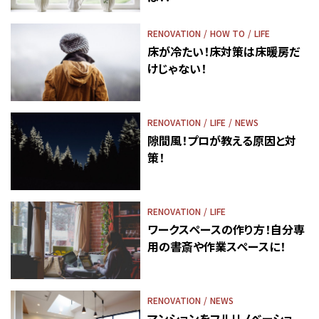
RENOVATION
HOW TO
LIFE
床が冷たい！床対策は床暖房だ
けじゃない！
RENOVATION
LIFE
NEWS
隙間風！プロが教える原因と対
策！
RENOVATION
LIFE
ワークスペースの作り方！自分専
用の書斎や作業スペースに！
RENOVATION
NEWS
マンションをフルリノベーショ