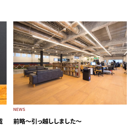
NEWS
載
前略～引っ越ししました～