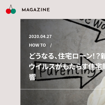
MAGAZINE
2020.04.27
2020.04.25
2019.02.19
HOW TO
INTERVIEW
NEWS
2020.11.06
2020.04.19
どうなる、住宅ローン！？
一度はマイホームを諦めた
窓のない部屋をひと工夫
NEWS
RENOVATION
私たち「ネクストカラーズ
ウイルスがもたらす住宅
からの大逆転！～大満足
愛知・名古屋で家探し～
るく！アイデア次第で暗
をご紹介します！
響
ンマイホーム～
ンするならネクストカラ
りを！