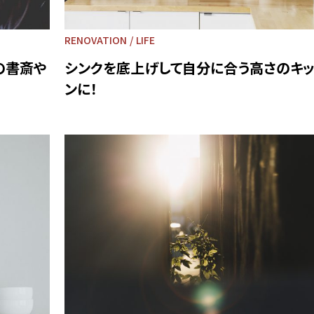
RENOVATION
LIFE
の書斎や
シンクを底上げして自分に合う高さのキ
ンに！