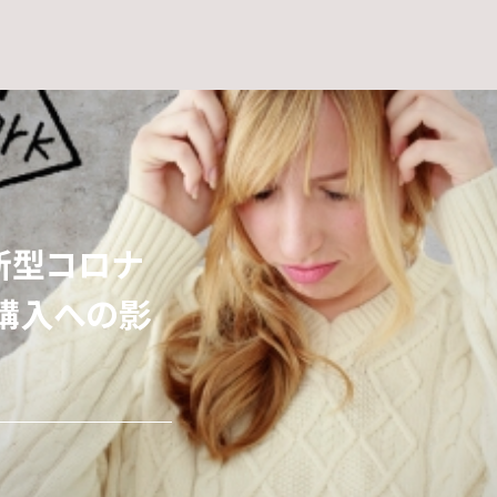
新型コロナ
ご夫婦・・・
で部屋を明
 」のオフィス
購入への影
リノベーショ
リノベーショ
い部屋に明か
ーズ